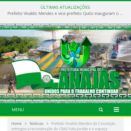
ÚLTIMAS ATUALIZAÇÕES:
Prefeito Vivaldo Mendes e vice-prefeito Quito inauguram o CAPS e fortalecem a saúde pública em Anajás.
MENU
»
»
Home
Notícias
Prefeito Vivaldo Mendes da Conceição
entregou a reconstrução do CRAS Yulis Jordán e o espaço