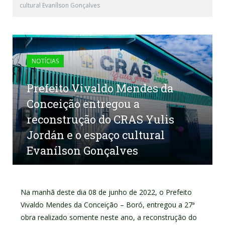
cultural Evanílson Gonçalves
NOTÍCIAS
Prefeito Vivaldo Mendes da
Conceição entregou a
reconstrução do CRAS Yulis
Jordán e o espaço cultural
Evanílson Gonçalves
por
ASSESSORIA DE COMUNICAÇÃO
em
8 DE JUNHO DE 2022
0 COMENTÁRIOS
Na manhã deste dia 08 de junho de 2022, o Prefeito
Vivaldo Mendes da Conceição – Boró, entregou a 27ª
obra realizado somente neste ano, a reconstrução do