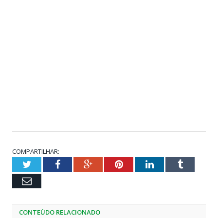
COMPARTILHAR:
Twitter
Facebook
Google+
Pinterest
LinkedIn
Tumblr
Email
CONTEÚDO RELACIONADO