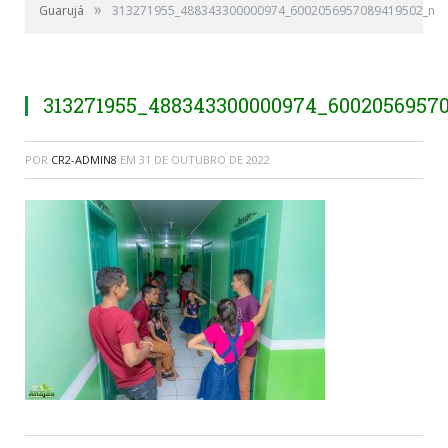
»
Guarujá
313271955_488343300000974_6002056957089419502_n
313271955_488343300000974_6002056957
POR
CR2-ADMIN8
EM
31 DE OUTUBRO DE 2022