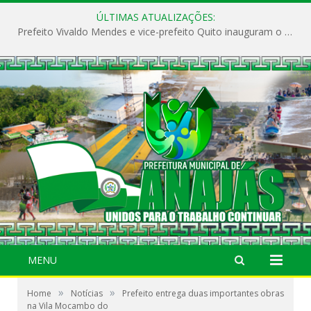
ÚLTIMAS ATUALIZAÇÕES:
Prefeito Vivaldo Mendes e vice-prefeito Quito inauguram o CAPS e fortalecem a saúde pública em Anajás.
MENU
»
»
Home
Notícias
Prefeito entrega duas importantes obras
na Vila Mocambo do