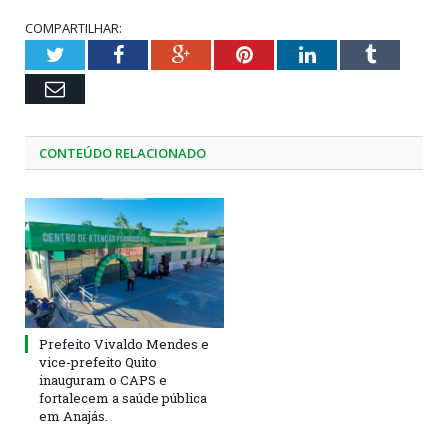
COMPARTILHAR:
Twitter
Facebook
Google+
Pinterest
LinkedIn
Tumblr
Email
CONTEÚDO RELACIONADO
Prefeito Vivaldo Mendes e
vice-prefeito Quito
inauguram o CAPS e
fortalecem a saúde pública
em Anajás.