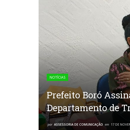
NOTÍCIAS
Prefeito Boró Assi
Departamento de Tr
por
ASSESSORIA DE COMUNICAÇÃO
em
17 DE NOVE