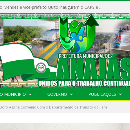
Prefeito Vivaldo Mendes e vice-prefeito Quito inauguram o CAPS e fortalecem a saúde pública em Anajás.
O MUNICÍPIO
GOVERNO
PUBLICAÇÕES
o Boró Assina Convênio Com o Departamento de Trânsito do Pará