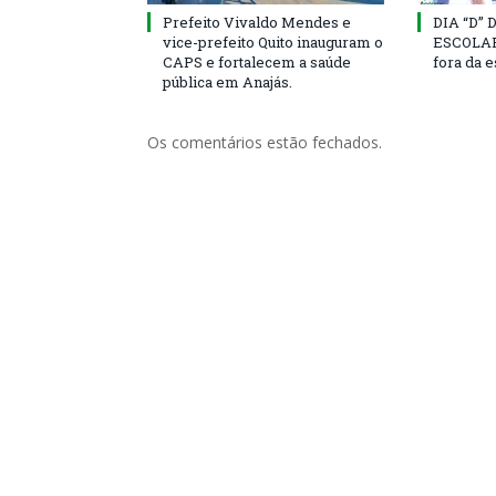
Prefeito Vivaldo Mendes e
DIA “D”
vice-prefeito Quito inauguram o
ESCOLAR 
CAPS e fortalecem a saúde
fora da 
pública em Anajás.
Os comentários estão fechados.