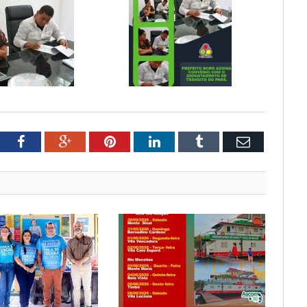
tter
Facebook
Google+
Pinterest
LinkedIn
Tumblr
Email