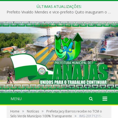
ÚLTIMAS ATUALIZAÇÕES:
Prefeito Vivaldo Mendes e vice-prefeito Quito inauguram o CAPS e fortalecem a saúde pública em Anajás.
MENU
»
»
Home
Notícias
Prefeita Jacy Barros recebe no TCM o
»
Selo Verde Município 100% Transparente
IMG-20171211-