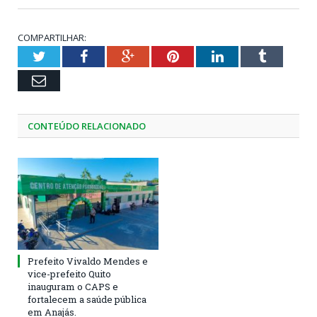
COMPARTILHAR:
Twitter
Facebook
Google+
Pinterest
LinkedIn
Tumblr
Email
CONTEÚDO RELACIONADO
Prefeito Vivaldo Mendes e
vice-prefeito Quito
inauguram o CAPS e
fortalecem a saúde pública
em Anajás.