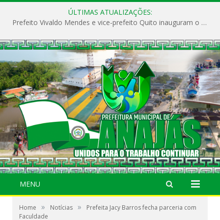
ÚLTIMAS ATUALIZAÇÕES:
Prefeito Vivaldo Mendes e vice-prefeito Quito inauguram o CAPS e fortalecem a saúde pública em Anajás.
MENU
»
»
Home
Notícias
Prefeita Jacy Barros fecha parceria com
Faculdade