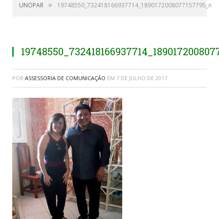
»
UNOPAR
19748550_732418166937714_1890172008077157795_n
19748550_732418166937714_189017200807
POR
ASSESSORIA DE COMUNICAÇÃO
EM
7 DE JULHO DE 2017