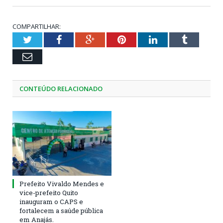
COMPARTILHAR:
Twitter
Facebook
Google+
Pinterest
LinkedIn
Tumblr
Email
CONTEÚDO RELACIONADO
Prefeito Vivaldo Mendes e
vice-prefeito Quito
inauguram o CAPS e
fortalecem a saúde pública
em Anajás.