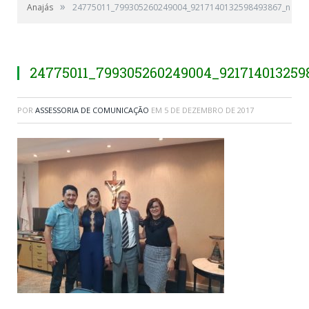
»
Anajás
24775011_799305260249004_9217140132598493867_n
24775011_799305260249004_92171401325
POR
ASSESSORIA DE COMUNICAÇÃO
EM
5 DE DEZEMBRO DE 2017