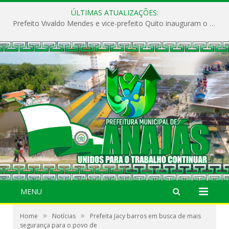
ÚLTIMAS ATUALIZAÇÕES:
Prefeito Vivaldo Mendes e vice-prefeito Quito inauguram o CAPS e fortalecem a saúde pública em Anajás.
MENU
»
»
Home
Notícias
Prefeita Jacy barros em busca de mais
segurança para o povo de