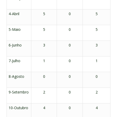
4-Abril
5
0
5
5-Maio
5
0
5
6-Junho
3
0
3
7-Julho
1
0
1
8-Agosto
0
0
0
9-Setembro
2
0
2
10-Outubro
4
0
4