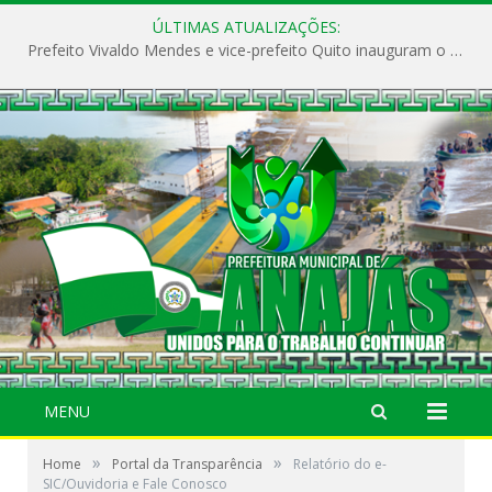
ÚLTIMAS ATUALIZAÇÕES:
Prefeito Vivaldo Mendes e vice-prefeito Quito inauguram o CAPS e fortalecem a saúde pública em Anajás.
MENU
»
»
Home
Portal da Transparência
Relatório do e-
SIC/Ouvidoria e Fale Conosco