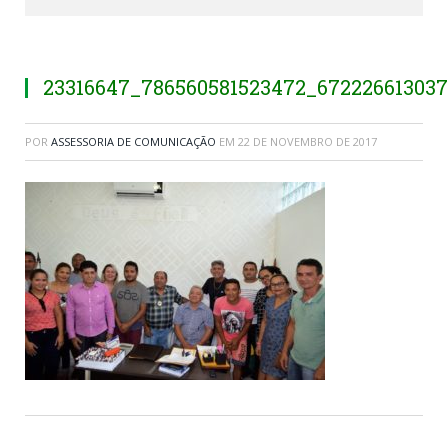
23316647_786560581523472_67222661303
POR
ASSESSORIA DE COMUNICAÇÃO
EM
22 DE NOVEMBRO DE 2017