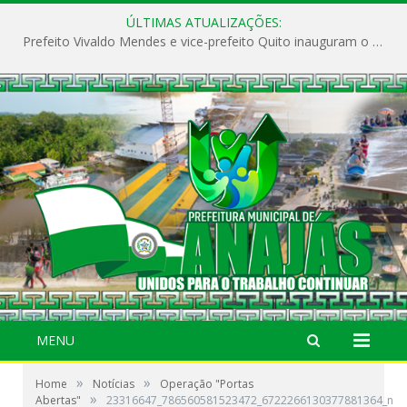
ÚLTIMAS ATUALIZAÇÕES:
Prefeito Vivaldo Mendes e vice-prefeito Quito inauguram o CAPS e fortalecem a saúde pública em Anajás.
MENU
»
»
Home
Notícias
Operação "Portas
»
Abertas"
23316647_786560581523472_6722266130377881364_n