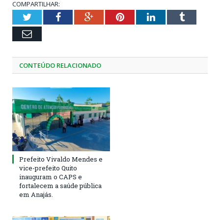
COMPARTILHAR:
Twitter
Facebook
Google+
Pinterest
LinkedIn
Tumblr
Email
CONTEÚDO RELACIONADO
Prefeito Vivaldo Mendes e
vice-prefeito Quito
inauguram o CAPS e
fortalecem a saúde pública
em Anajás.