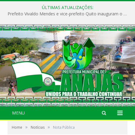
ÚLTIMAS ATUALIZAÇÕES:
Prefeito Vivaldo Mendes e vice-prefeito Quito inauguram o CAPS e fortalecem a saúde pública em Anajás.
MENU
»
»
Home
Notícias
Nota Pública