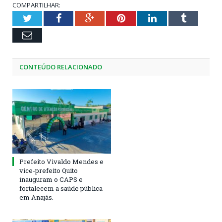
COMPARTILHAR:
Twitter
Facebook
Google+
Pinterest
LinkedIn
Tumblr
Email
CONTEÚDO RELACIONADO
Prefeito Vivaldo Mendes e
vice-prefeito Quito
inauguram o CAPS e
fortalecem a saúde pública
em Anajás.