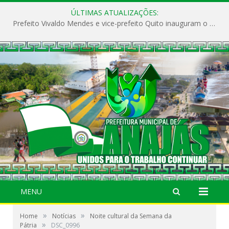
ÚLTIMAS ATUALIZAÇÕES:
Prefeito Vivaldo Mendes e vice-prefeito Quito inauguram o CAPS e fortalecem a saúde pública em Anajás.
MENU
»
»
Home
Notícias
Noite cultural da Semana da
»
Pátria
DSC_0996