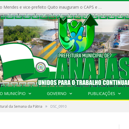
Prefeito Vivaldo Mendes e vice-prefeito Quito inauguram o CAPS e fortalecem a saúde pública em Anajás.
O MUNICÍPIO
GOVERNO
PUBLICAÇÕES
»
ltural da Semana da Pátria
DSC_0910