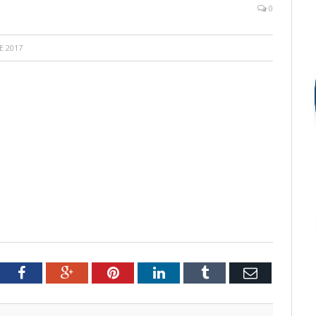
0
E 2017
tter
Facebook
Google+
Pinterest
LinkedIn
Tumblr
Email