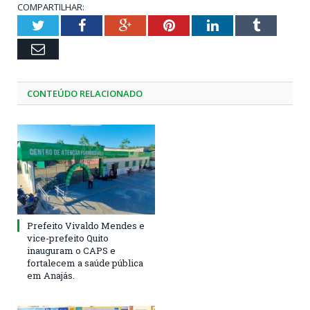
COMPARTILHAR:
Twitter
Facebook
Google+
Pinterest
LinkedIn
Tumblr
Email
CONTEÚDO RELACIONADO
Prefeito Vivaldo Mendes e
vice-prefeito Quito
inauguram o CAPS e
fortalecem a saúde pública
em Anajás.