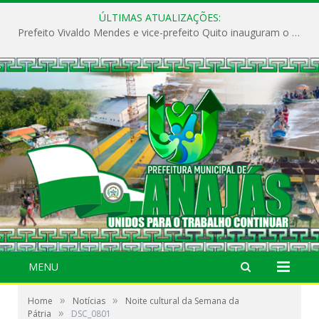
ÚLTIMAS ATUALIZAÇÕES:
Prefeito Vivaldo Mendes e vice-prefeito Quito inauguram o CAPS e fortalecem a saúde pública em Anajás.
MENU
»
»
Home
Notícias
Noite cultural da Semana da
»
Pátria
DSC_0801