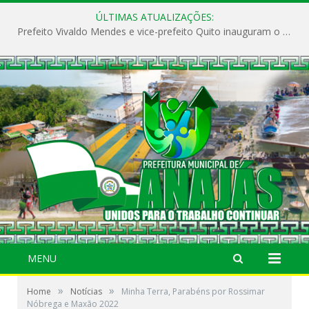
ÚLTIMAS ATUALIZAÇÕES:
Prefeito Vivaldo Mendes e vice-prefeito Quito inauguram o CAPS e fortalecem a saúde pública em Anajás.
MENU
»
»
Home
Notícias
Minha Terra, Parabéns por Rossimar
Nóbrega e Maxão 2022