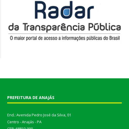
PREFEITURA DE ANAJÁS
End.: Avenida Pedro José da Silva, 01
Centro - Anajás - PA
CEP: 68810-000