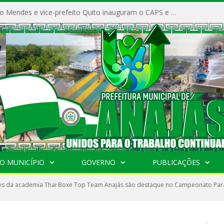
Prefeito Vivaldo Mendes e vice-prefeito Quito inauguram o CAPS e fortalecem a saúde pública em Anajás.
O MUNICÍPIO
GOVERNO
PUBLICAÇÕES
es da academia Thai Boxe Top Team Anajás são destaque no Campeonato Par