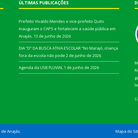
ÚLTIMAS PUBLICAÇÕES
D
Prefeito Vivaldo Mendes e vice-prefeito Quito
inauguram o CAPS e fortalecem a saúde pública em
Anajás.
13 de junho de 2026
DIA “D” DA BUSCA ATIVA ESCOLAR “No Marajó, criança
fora da escola não pode
2 de junho de 2026
M
Agenda da USB FLUVIAL
1 de junho de 2026
R
g
l
C
l de Anajás.
Mapa do Si