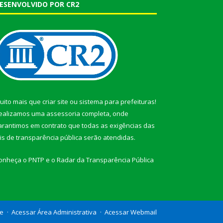
ESENVOLVIDO POR CR2
uito mais que
criar site
ou
sistema para prefeituras
!
ealizamos uma
assessoria
completa, onde
arantimos em contrato que todas as exigências das
eis de transparência pública
serão atendidas.
onheça o
PNTP
e o
Radar da Transparência Pública
te
Acessar Área Administrativa
Acessar Webmail