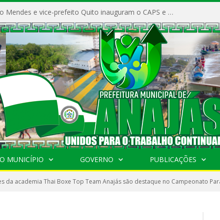
Prefeito Vivaldo Mendes e vice-prefeito Quito inauguram o CAPS e fortalecem a saúde pública em Anajás.
O MUNICÍPIO
GOVERNO
PUBLICAÇÕES
es da academia Thai Boxe Top Team Anajás são destaque no Campeonato Par