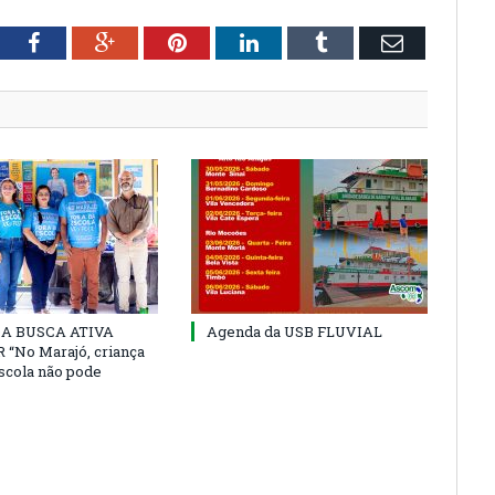
tter
Facebook
Google+
Pinterest
LinkedIn
Tumblr
Email
 DA BUSCA ATIVA
Agenda da USB FLUVIAL
“No Marajó, criança
escola não pode