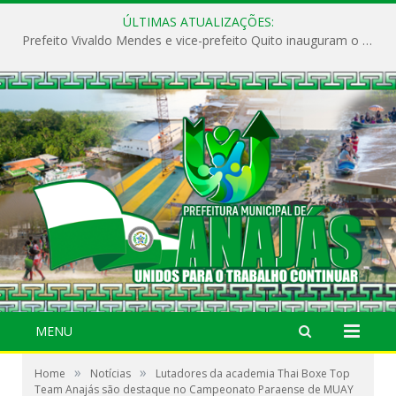
ÚLTIMAS ATUALIZAÇÕES:
Prefeito Vivaldo Mendes e vice-prefeito Quito inauguram o CAPS e fortalecem a saúde pública em Anajás.
MENU
»
»
Home
Notícias
Lutadores da academia Thai Boxe Top
Team Anajás são destaque no Campeonato Paraense de MUAY