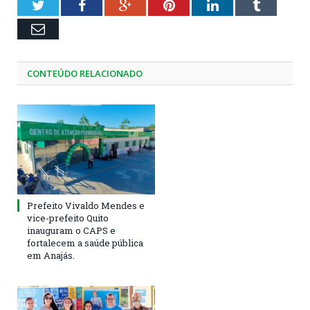
Twitter
Facebook
Google+
Pinterest
LinkedIn
Tumblr
Email
CONTEÚDO RELACIONADO
Prefeito Vivaldo Mendes e
vice-prefeito Quito
inauguram o CAPS e
fortalecem a saúde pública
em Anajás.