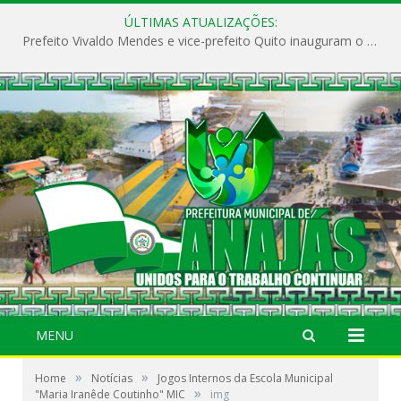
ÚLTIMAS ATUALIZAÇÕES:
Prefeito Vivaldo Mendes e vice-prefeito Quito inauguram o CAPS e fortalecem a saúde pública em Anajás.
MENU
»
»
Home
Notícias
Jogos Internos da Escola Municipal
»
"Maria Iranêde Coutinho" MIC
img