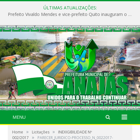
ÚLTIMAS ATUALIZAÇÕES:
Prefeito Vivaldo Mendes e vice-prefeito Quito inauguram o CAPS e fortalecem a saúde pública em Anajás.
MENU
»
»
Home
Licitações
INEXIGIBILIDADE Nº
»
002/2017
PARECER_JURIDICO-PROCESSO_N_0022017-