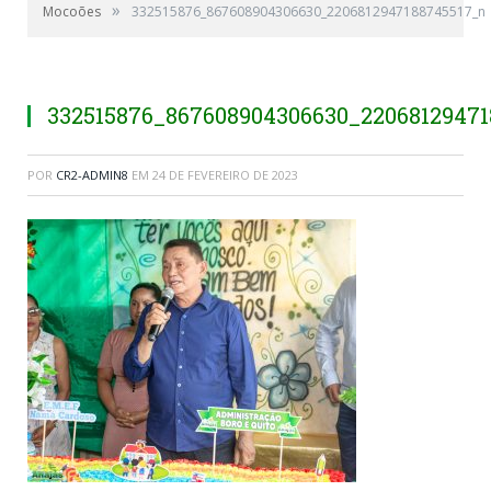
»
Mocoões
332515876_867608904306630_2206812947188745517_n
332515876_867608904306630_2206812947
POR
CR2-ADMIN8
EM
24 DE FEVEREIRO DE 2023