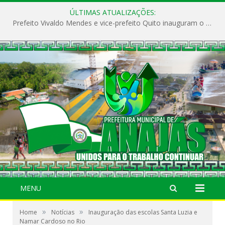
ÚLTIMAS ATUALIZAÇÕES:
Prefeito Vivaldo Mendes e vice-prefeito Quito inauguram o CAPS e fortalecem a saúde pública em Anajás.
MENU
»
»
Home
Notícias
Inauguração das escolas Santa Luzia e
Namar Cardoso no Rio