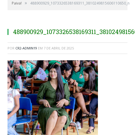
»
Paiva!
488900929_1073326538169311_3810249815606110650_n
488900929_1073326538169311_38102498156
POR
CR2-ADMIN19
EM
7 DE ABRIL DE 2025