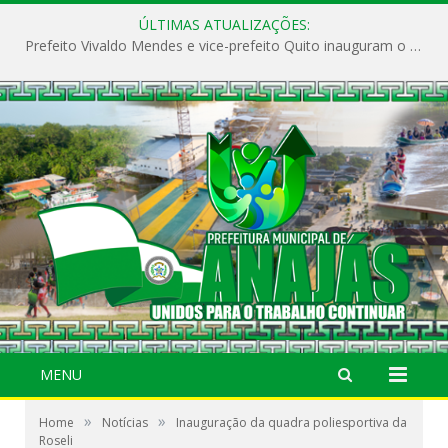
ÚLTIMAS ATUALIZAÇÕES:
Prefeito Vivaldo Mendes e vice-prefeito Quito inauguram o CAPS e fortalecem a saúde pública em Anajás.
MENU
»
»
Home
Notícias
Inauguração da quadra poliesportiva da
Roseli