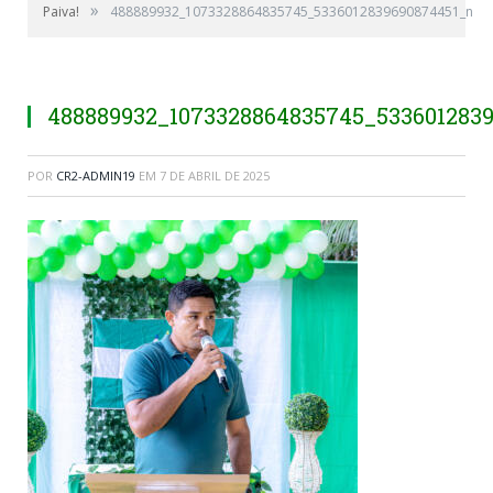
»
Paiva!
488889932_1073328864835745_5336012839690874451_n
488889932_1073328864835745_533601283
POR
CR2-ADMIN19
EM
7 DE ABRIL DE 2025