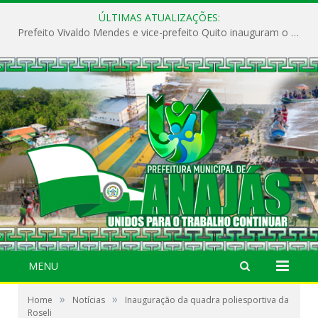
ÚLTIMAS ATUALIZAÇÕES:
Prefeito Vivaldo Mendes e vice-prefeito Quito inauguram o CAPS e fortalecem a saúde pública em Anajás.
MENU
»
»
Home
Notícias
Inauguração da quadra poliesportiva da
Roseli