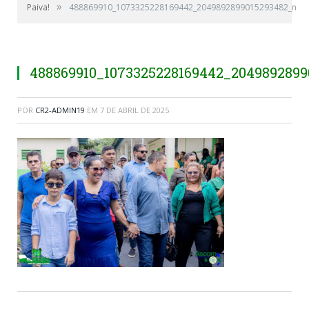
»
Paiva!
488869910_1073325228169442_2049892899015293482_n
488869910_1073325228169442_2049892899
POR
CR2-ADMIN19
EM
7 DE ABRIL DE 2025