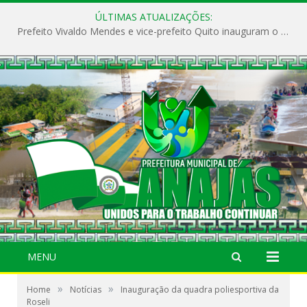
ÚLTIMAS ATUALIZAÇÕES:
Prefeito Vivaldo Mendes e vice-prefeito Quito inauguram o CAPS e fortalecem a saúde pública em Anajás.
MENU
»
»
Home
Notícias
Inauguração da quadra poliesportiva da
Roseli