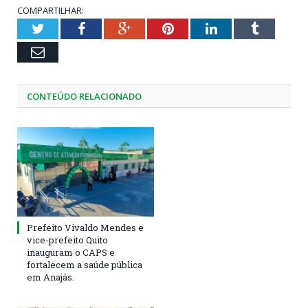
COMPARTILHAR:
Twitter
Facebook
Google+
Pinterest
LinkedIn
Tumblr
Email
CONTEÚDO RELACIONADO
Prefeito Vivaldo Mendes e
vice-prefeito Quito
inauguram o CAPS e
fortalecem a saúde pública
em Anajás.