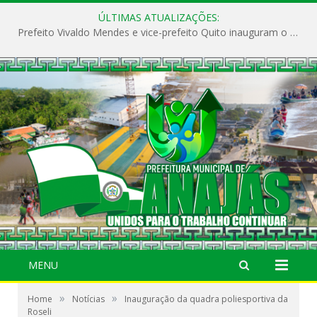
ÚLTIMAS ATUALIZAÇÕES:
Prefeito Vivaldo Mendes e vice-prefeito Quito inauguram o CAPS e fortalecem a saúde pública em Anajás.
MENU
»
»
Home
Notícias
Inauguração da quadra poliesportiva da
Roseli