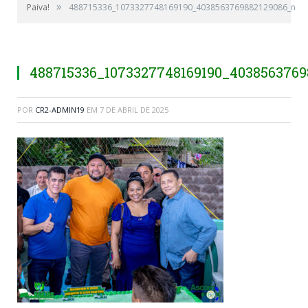
»
Paiva!
488715336_1073327748169190_4038563769882129086_n
488715336_1073327748169190_4038563769
POR
CR2-ADMIN19
EM
7 DE ABRIL DE 2025