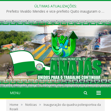
ÚLTIMAS ATUALIZAÇÕES:
Prefeito Vivaldo Mendes e vice-prefeito Quito inauguram o CAPS e fortalecem a saúde pública em Anajás.
MENU
»
»
Home
Notícias
Inauguração da quadra poliesportiva da
Roseli