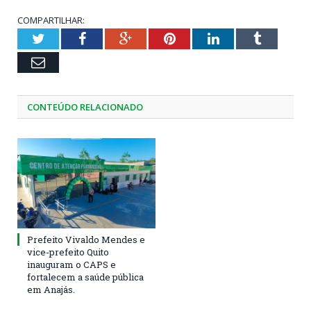
COMPARTILHAR:
Twitter
Facebook
Google+
Pinterest
LinkedIn
Tumblr
Email
CONTEÚDO RELACIONADO
Prefeito Vivaldo Mendes e
vice-prefeito Quito
inauguram o CAPS e
fortalecem a saúde pública
em Anajás.