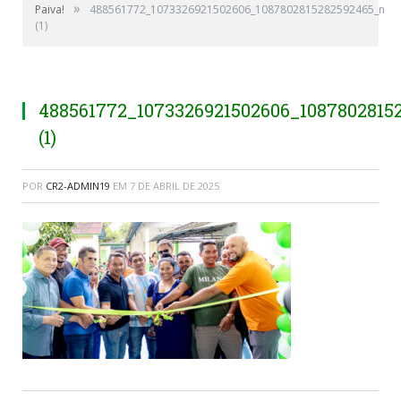
»
Paiva!
488561772_1073326921502606_1087802815282592465_n
(1)
488561772_1073326921502606_1087802815
(1)
POR
CR2-ADMIN19
EM
7 DE ABRIL DE 2025