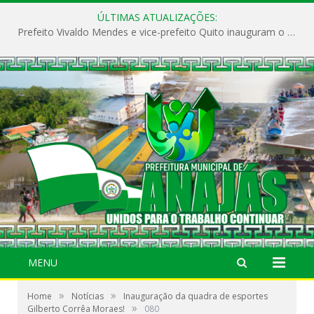
ÚLTIMAS ATUALIZAÇÕES:
Prefeito Vivaldo Mendes e vice-prefeito Quito inauguram o CAPS e fortalecem a saúde pública em Anajás.
MENU
»
»
Home
Notícias
Inauguração da quadra de esportes
»
Gilberto Corrêa Moraes!
080