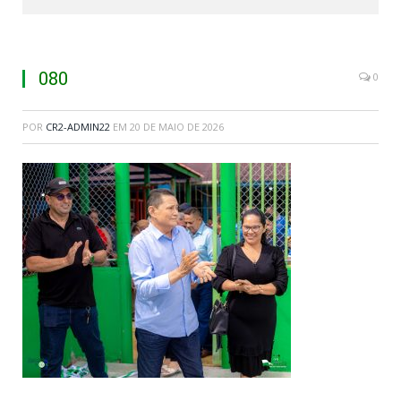
080
0
POR
CR2-ADMIN22
EM
20 DE MAIO DE 2026