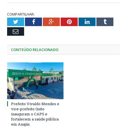
COMPARTILHAR:
Twitter
Facebook
Google+
Pinterest
LinkedIn
Tumblr
Email
CONTEÚDO RELACIONADO
Prefeito Vivaldo Mendes e
vice-prefeito Quito
inauguram o CAPS e
fortalecem a saúde pública
em Anajás.