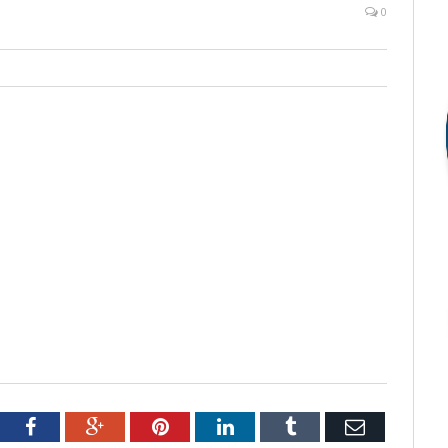
0
tter
Facebook
Google+
Pinterest
LinkedIn
Tumblr
Email