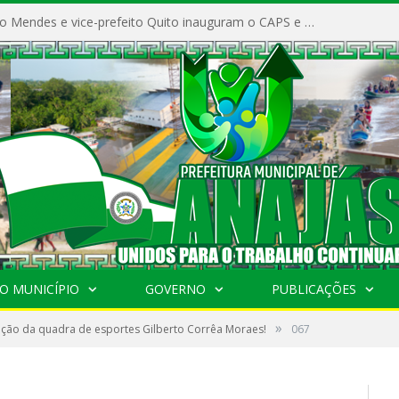
Prefeito Vivaldo Mendes e vice-prefeito Quito inauguram o CAPS e fortalecem a saúde pública em Anajás.
O MUNICÍPIO
GOVERNO
PUBLICAÇÕES
»
ção da quadra de esportes Gilberto Corrêa Moraes!
067