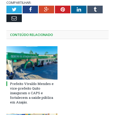
COMPARTILHAR:
Twitter
Facebook
Google+
Pinterest
LinkedIn
Tumblr
Email
CONTEÚDO RELACIONADO
Prefeito Vivaldo Mendes e
vice-prefeito Quito
inauguram o CAPS e
fortalecem a saúde pública
em Anajás.