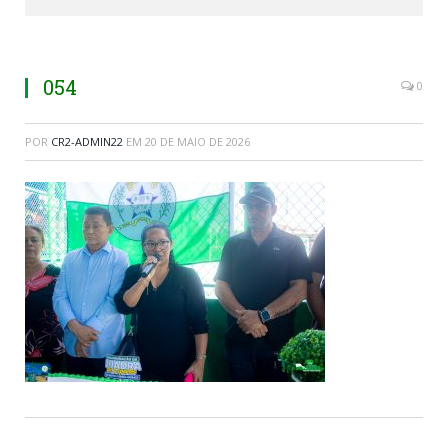
054
0
POR
CR2-ADMIN22
EM
20 DE MAIO DE 2026