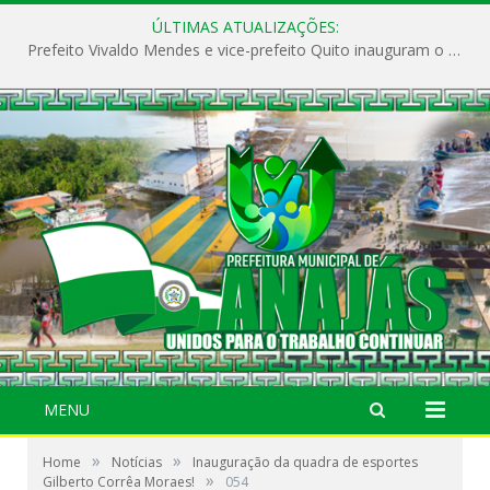
ÚLTIMAS ATUALIZAÇÕES:
Prefeito Vivaldo Mendes e vice-prefeito Quito inauguram o CAPS e fortalecem a saúde pública em Anajás.
MENU
»
»
Home
Notícias
Inauguração da quadra de esportes
»
Gilberto Corrêa Moraes!
054