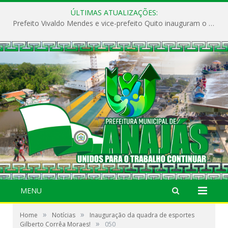
ÚLTIMAS ATUALIZAÇÕES:
Prefeito Vivaldo Mendes e vice-prefeito Quito inauguram o CAPS e fortalecem a saúde pública em Anajás.
MENU
»
»
Home
Notícias
Inauguração da quadra de esportes
»
Gilberto Corrêa Moraes!
050