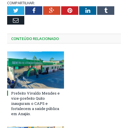
COMPARTILHAR:
Twitter
Facebook
Google+
Pinterest
LinkedIn
Tumblr
Email
CONTEÚDO RELACIONADO
Prefeito Vivaldo Mendes e
vice-prefeito Quito
inauguram o CAPS e
fortalecem a saúde pública
em Anajás.