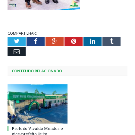
COMPARTILHAR:
Twitter
Facebook
Google+
Pinterest
LinkedIn
Tumblr
Email
CONTEÚDO RELACIONADO
Prefeito Vivaldo Mendes e
vice-prefeito Quito