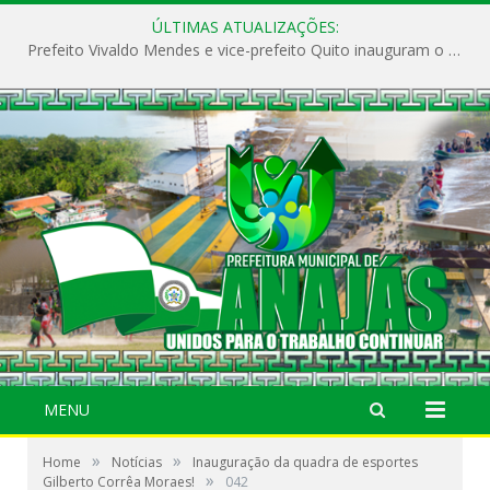
ÚLTIMAS ATUALIZAÇÕES:
Prefeito Vivaldo Mendes e vice-prefeito Quito inauguram o CAPS e fortalecem a saúde pública em Anajás.
MENU
»
»
Home
Notícias
Inauguração da quadra de esportes
»
Gilberto Corrêa Moraes!
042