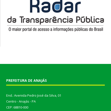
PREFEITURA DE ANAJÁS
End.: Avenida Pedro José da Silva, 01
Centro - Anajás - PA
CEP: 68810-000