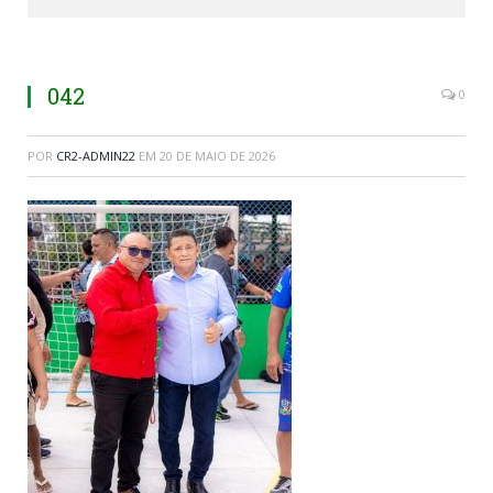
042
0
POR
CR2-ADMIN22
EM
20 DE MAIO DE 2026