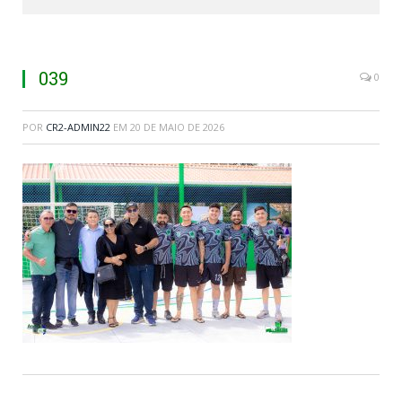
039
0
POR
CR2-ADMIN22
EM
20 DE MAIO DE 2026