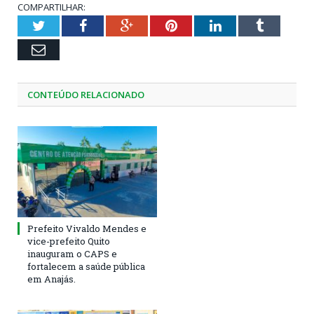
COMPARTILHAR:
Twitter
Facebook
Google+
Pinterest
LinkedIn
Tumblr
Email
CONTEÚDO RELACIONADO
Prefeito Vivaldo Mendes e
vice-prefeito Quito
inauguram o CAPS e
fortalecem a saúde pública
em Anajás.