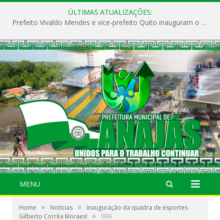
ÚLTIMAS ATUALIZAÇÕES:
Prefeito Vivaldo Mendes e vice-prefeito Quito inauguram o CAPS e fortalecem a saúde pública em Anajás.
MENU
»
»
Home
Notícias
Inauguração da quadra de esportes
»
Gilberto Corrêa Moraes!
039