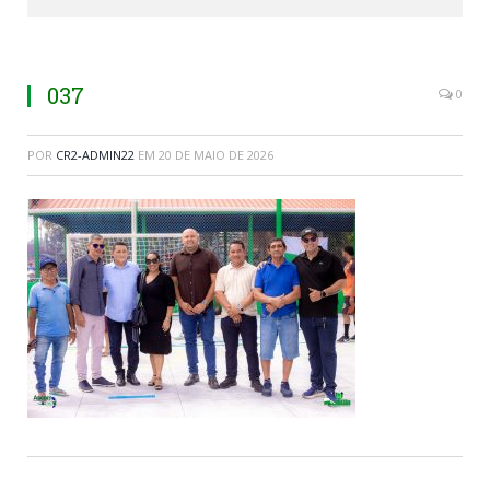
037
0
POR
CR2-ADMIN22
EM
20 DE MAIO DE 2026