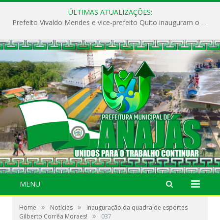
ÚLTIMAS ATUALIZAÇÕES:
Prefeito Vivaldo Mendes e vice-prefeito Quito inauguram o CAPS e fortalecem a saúde pública em Anajás.
MENU
»
»
Home
Notícias
Inauguração da quadra de esportes
»
Gilberto Corrêa Moraes!
037