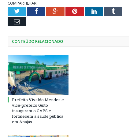
COMPARTILHAR:
Twitter
Facebook
Google+
Pinterest
LinkedIn
Tumblr
Email
CONTEÚDO RELACIONADO
Prefeito Vivaldo Mendes e
vice-prefeito Quito
inauguram o CAPS e
fortalecem a saúde pública
em Anajás.