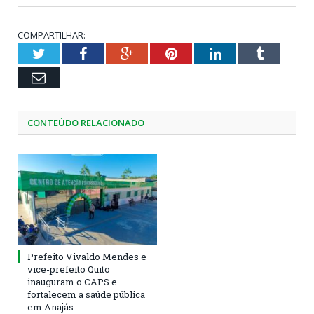
COMPARTILHAR:
Twitter
Facebook
Google+
Pinterest
LinkedIn
Tumblr
Email
CONTEÚDO RELACIONADO
Prefeito Vivaldo Mendes e
vice-prefeito Quito
inauguram o CAPS e
fortalecem a saúde pública
em Anajás.