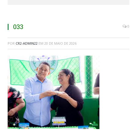
033
0
POR
CR2-ADMIN22
EM
20 DE MAIO DE 2026