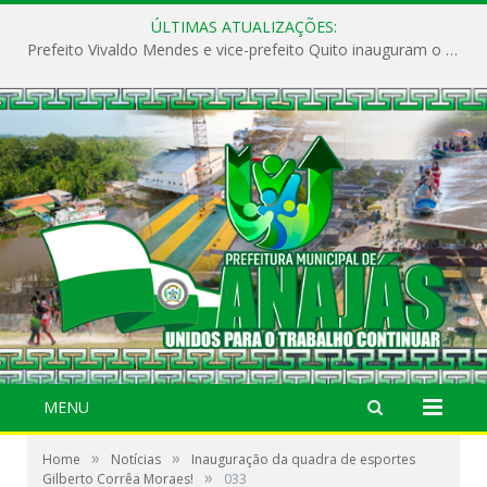
ÚLTIMAS ATUALIZAÇÕES:
Prefeito Vivaldo Mendes e vice-prefeito Quito inauguram o CAPS e fortalecem a saúde pública em Anajás.
MENU
»
»
Home
Notícias
Inauguração da quadra de esportes
»
Gilberto Corrêa Moraes!
033