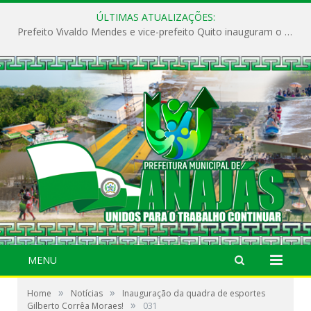
ÚLTIMAS ATUALIZAÇÕES:
Prefeito Vivaldo Mendes e vice-prefeito Quito inauguram o CAPS e fortalecem a saúde pública em Anajás.
MENU
»
»
Home
Notícias
Inauguração da quadra de esportes
»
Gilberto Corrêa Moraes!
031