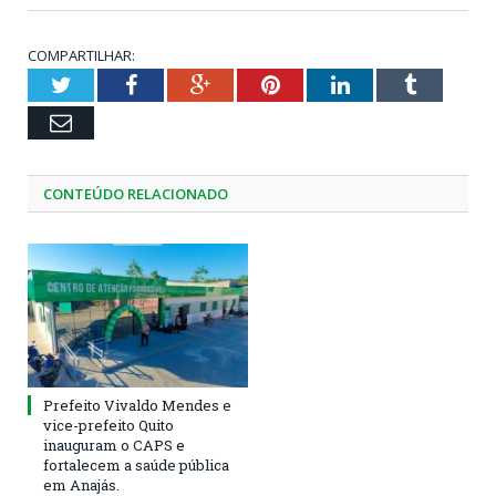
COMPARTILHAR:
Twitter
Facebook
Google+
Pinterest
LinkedIn
Tumblr
Email
CONTEÚDO RELACIONADO
Prefeito Vivaldo Mendes e
vice-prefeito Quito
inauguram o CAPS e
fortalecem a saúde pública
em Anajás.