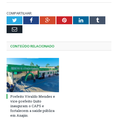
COMPARTILHAR:
Twitter
Facebook
Google+
Pinterest
LinkedIn
Tumblr
Email
CONTEÚDO RELACIONADO
Prefeito Vivaldo Mendes e
vice-prefeito Quito
inauguram o CAPS e
fortalecem a saúde pública
em Anajás.