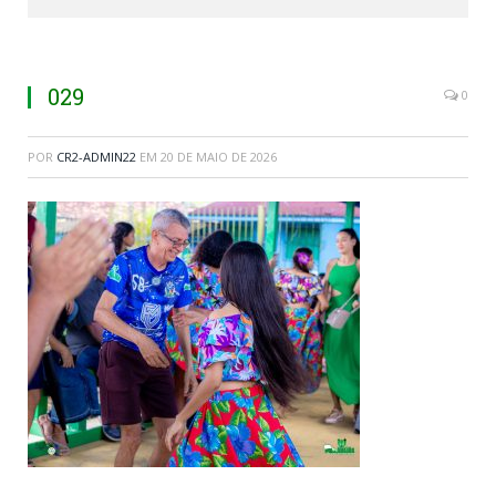
029
0
POR
CR2-ADMIN22
EM
20 DE MAIO DE 2026