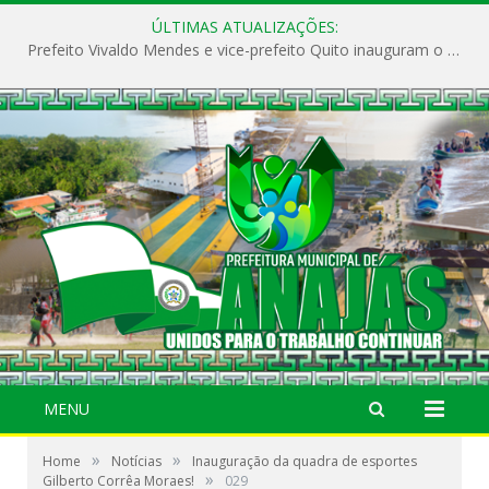
ÚLTIMAS ATUALIZAÇÕES:
Prefeito Vivaldo Mendes e vice-prefeito Quito inauguram o CAPS e fortalecem a saúde pública em Anajás.
MENU
»
»
Home
Notícias
Inauguração da quadra de esportes
»
Gilberto Corrêa Moraes!
029