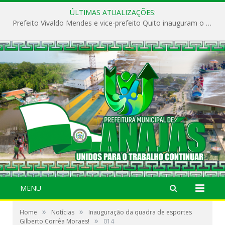
ÚLTIMAS ATUALIZAÇÕES:
Prefeito Vivaldo Mendes e vice-prefeito Quito inauguram o CAPS e fortalecem a saúde pública em Anajás.
MENU
»
»
Home
Notícias
Inauguração da quadra de esportes
»
Gilberto Corrêa Moraes!
014