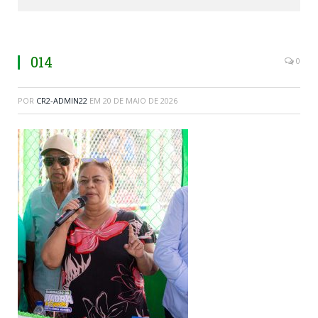
014
0
POR
CR2-ADMIN22
EM
20 DE MAIO DE 2026