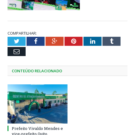
COMPARTILHAR:
Twitter
Facebook
Google+
Pinterest
LinkedIn
Tumblr
Email
CONTEÚDO RELACIONADO
Prefeito Vivaldo Mendes e
vice-prefeito Quito