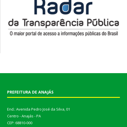
PREFEITURA DE ANAJÁS
End.: Avenida Pedro José da Silva, 01
Centro - Anajás - PA
CEP: 68810-000