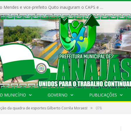
Prefeito Vivaldo Mendes e vice-prefeito Quito inauguram o CAPS e fortalecem a saúde pública em Anajás.
O MUNICÍPIO
GOVERNO
PUBLICAÇÕES
»
ção da quadra de esportes Gilberto Corrêa Moraes!
078