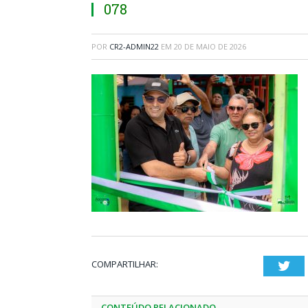
078
POR
CR2-ADMIN22
EM
20 DE MAIO DE 2026
COMPARTILHAR:
Twi
CONTEÚDO RELACIONADO