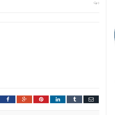
0
tter
Facebook
Google+
Pinterest
LinkedIn
Tumblr
Email