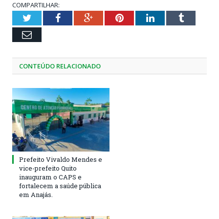
COMPARTILHAR:
Twitter
Facebook
Google+
Pinterest
LinkedIn
Tumblr
Email
CONTEÚDO RELACIONADO
Prefeito Vivaldo Mendes e
vice-prefeito Quito
inauguram o CAPS e
fortalecem a saúde pública
em Anajás.