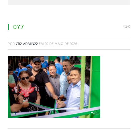
077
0
POR
CR2-ADMIN22
EM
20 DE MAIO DE 2026