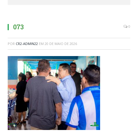
073
0
POR
CR2-ADMIN22
EM
20 DE MAIO DE 2026