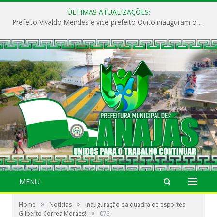
ÚLTIMAS ATUALIZAÇÕES:
Prefeito Vivaldo Mendes e vice-prefeito Quito inauguram o CAPS e fortalecem a saúde pública em Anajás.
MENU
»
»
Home
Notícias
Inauguração da quadra de esportes
»
Gilberto Corrêa Moraes!
073