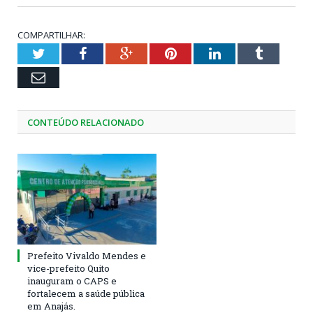
COMPARTILHAR:
Twitter
Facebook
Google+
Pinterest
LinkedIn
Tumblr
Email
CONTEÚDO RELACIONADO
Prefeito Vivaldo Mendes e
vice-prefeito Quito
inauguram o CAPS e
fortalecem a saúde pública
em Anajás.