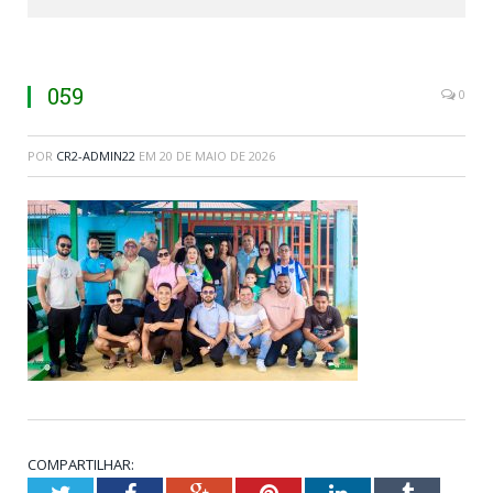
059
0
POR
CR2-ADMIN22
EM
20 DE MAIO DE 2026
COMPARTILHAR: