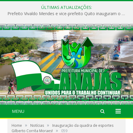
ÚLTIMAS ATUALIZAÇÕES:
Prefeito Vivaldo Mendes e vice-prefeito Quito inauguram o CAPS e fortalecem a saúde pública em Anajás.
MENU
»
»
Home
Notícias
Inauguração da quadra de esportes
»
Gilberto Corrêa Moraes!
059