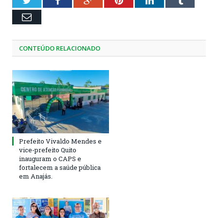
Twitter
Facebook
Google+
Pinterest
LinkedIn
Tumblr
Email
CONTEÚDO RELACIONADO
Prefeito Vivaldo Mendes e
vice-prefeito Quito
inauguram o CAPS e
fortalecem a saúde pública
em Anajás.