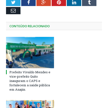
Twitter
Facebook
Google+
Pinterest
LinkedIn
Tumblr
Email
CONTEÚDO RELACIONADO
Prefeito Vivaldo Mendes e
vice-prefeito Quito
inauguram o CAPS e
fortalecem a saúde pública
em Anajás.