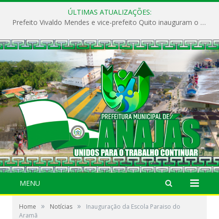
ÚLTIMAS ATUALIZAÇÕES:
Prefeito Vivaldo Mendes e vice-prefeito Quito inauguram o CAPS e fortalecem a saúde pública em Anajás.
MENU
»
»
Home
Notícias
Inauguração da Escola Paraiso do
Aramã