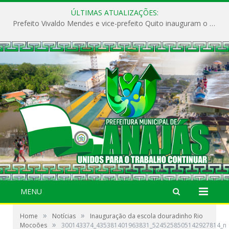
ÚLTIMAS ATUALIZAÇÕES:
Prefeito Vivaldo Mendes e vice-prefeito Quito inauguram o CAPS e fortalecem a saúde pública em Anajás.
MENU
»
»
Home
Notícias
Inauguração da escola douradinho Rio
»
Mocoões
300143374_435381401963831_5245258505142927814_n