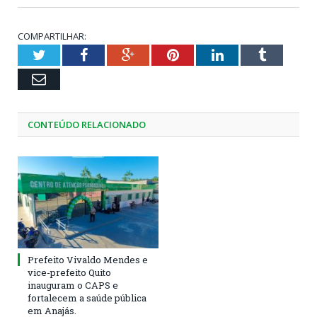
COMPARTILHAR:
Twitter
Facebook
Google+
Pinterest
LinkedIn
Tumblr
Email
CONTEÚDO RELACIONADO
Prefeito Vivaldo Mendes e
vice-prefeito Quito
inauguram o CAPS e
fortalecem a saúde pública
em Anajás.