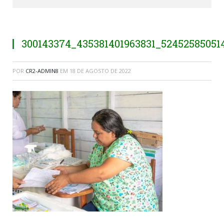
300143374_435381401963831_52452585051
POR
CR2-ADMIN8
EM
18 DE AGOSTO DE 2022