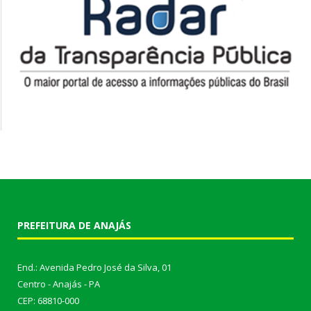
PREFEITURA DE ANAJÁS
End.: Avenida Pedro José da Silva, 01
Centro - Anajás - PA
CEP: 68810-000