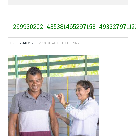
299930202_435381465297158_4933279711
POR
CR2-ADMIN8
EM
18 DE AGOSTO DE 2022