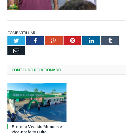
COMPARTILHAR:
Twitter
Facebook
Google+
Pinterest
LinkedIn
Tumblr
Email
CONTEÚDO RELACIONADO
Prefeito Vivaldo Mendes e
vice-prefeito Quito