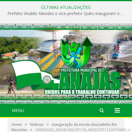
ÚLTIMAS ATUALIZAÇÕES:
Prefeito Vivaldo Mendes e vice-prefeito Quito inauguram o CAPS e fortalecem a saúde pública em Anajás.
MENU
»
»
Home
Notícias
Inauguração da escola douradinho Rio
»
Mocoões
299930202_435381465297158_4933279711230790892_n