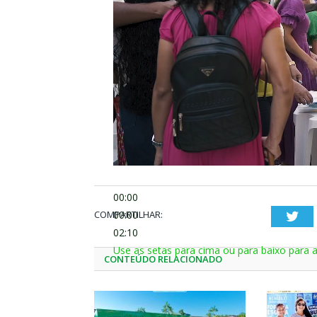
00:00
COMPARTILHAR:
00:00
Twi
02:10
Use as setas para cima ou para baixo para 
CONTEÚDO RELACIONADO