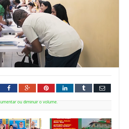
tter
Facebook
Google+
Pinterest
LinkedIn
Tumblr
Email
aumentar ou diminuir o volume.