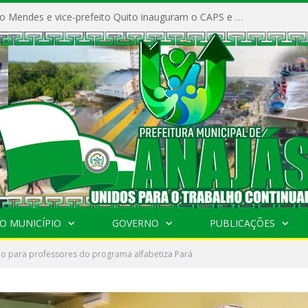
Prefeito Vivaldo Mendes e vice-prefeito Quito inauguram o CAPS e fortalecem a saúde pública em Anajás.
O MUNICÍPIO
GOVERNO
PUBLICAÇÕES
o para professores do programa alfabetiza Pará