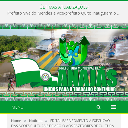
ÚLTIMAS ATUALIZAÇÕES:
Prefeito Vivaldo Mendes e vice-prefeito Quito inauguram o CAPS e fortalecem a saúde pública em Anajás.
MENU
»
»
Home
Notícias
EDITAL PARA FOMENTO A EXECUCAO
DAS ACÕES CULTURAIS DE APOIO AOS FAZEDORES DE CULTURA