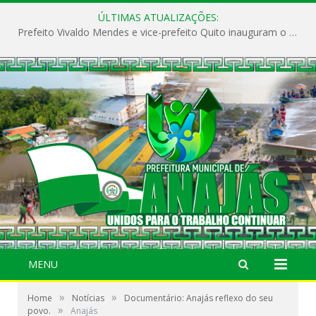
ÚLTIMAS ATUALIZAÇÕES:
Prefeito Vivaldo Mendes e vice-prefeito Quito inauguram o CAPS e fortalecem a saúde pública em Anajás.
MENU
»
»
Home
Notícias
Documentário: Anajás reflexo do seu
»
povo.
Anajás