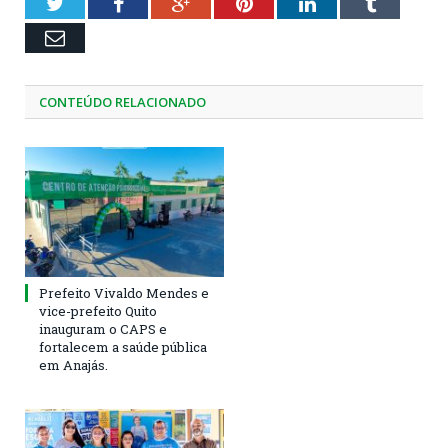
Twitter
Facebook
Google+
Pinterest
LinkedIn
Tumblr
Email
CONTEÚDO RELACIONADO
Prefeito Vivaldo Mendes e
vice-prefeito Quito
inauguram o CAPS e
fortalecem a saúde pública
em Anajás.