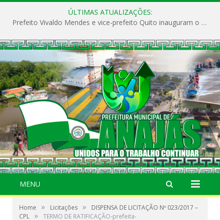
ÚLTIMAS ATUALIZAÇÕES:
Prefeito Vivaldo Mendes e vice-prefeito Quito inauguram o CAPS e fortalecem a saúde pública em Anajás.
MENU
»
»
Home
Licitações
DISPENSA DE LICITAÇÃO Nº 023/2017 –
»
CPL
TERMO DE RATIFICAÇÃO-prefeita-