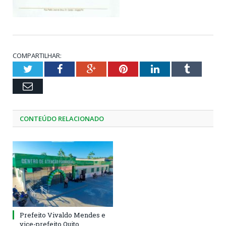
COMPARTILHAR:
Twitter
Facebook
Google+
Pinterest
LinkedIn
Tumblr
Email
CONTEÚDO RELACIONADO
Prefeito Vivaldo Mendes e
vice-prefeito Quito