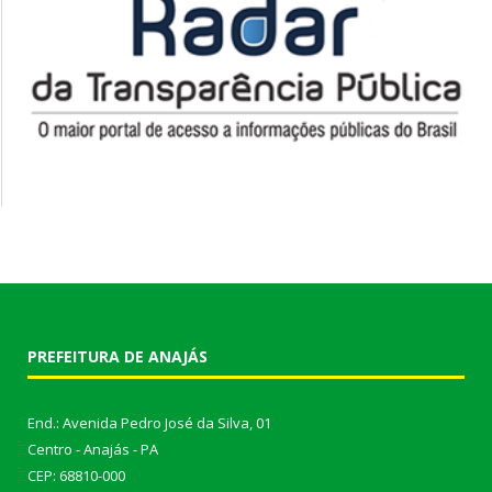
PREFEITURA DE ANAJÁS
End.: Avenida Pedro José da Silva, 01
Centro - Anajás - PA
CEP: 68810-000