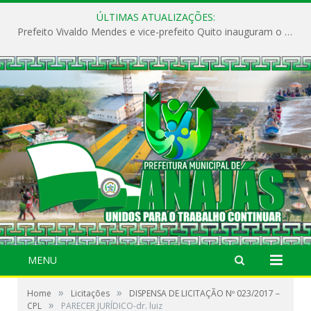
ÚLTIMAS ATUALIZAÇÕES:
Prefeito Vivaldo Mendes e vice-prefeito Quito inauguram o CAPS e fortalecem a saúde pública em Anajás.
MENU
»
»
Home
Licitações
DISPENSA DE LICITAÇÃO Nº 023/2017 –
»
CPL
PARECER JURÍDICO-dr. luiz