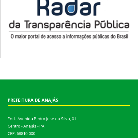
PREFEITURA DE ANAJÁS
End.: Avenida Pedro José da Silva, 01
Centro - Anajás - PA
CEP: 68810-000