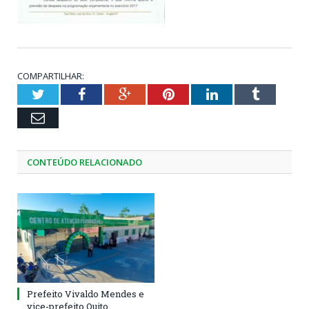
COMPARTILHAR:
Twitter
Facebook
Google+
Pinterest
LinkedIn
Tumblr
Email
CONTEÚDO RELACIONADO
Prefeito Vivaldo Mendes e
vice-prefeito Quito