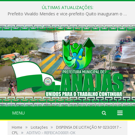
ÚLTIMAS ATUALIZAÇÕES:
Prefeito Vivaldo Mendes e vice-prefeito Quito inauguram o CAPS e fortalecem a saúde pública em Anajás.
MENU
»
»
Home
Licitações
DISPENSA DE LICITAÇÃO Nº 023/2017 –
»
CPL
ADITIVO – REFEICAO0001-OK