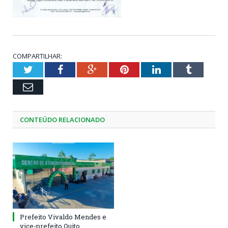
COMPARTILHAR:
Twitter
Facebook
Google+
Pinterest
LinkedIn
Tumblr
Email
CONTEÚDO RELACIONADO
Prefeito Vivaldo Mendes e
vice-prefeito Quito