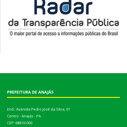
PREFEITURA DE ANAJÁS
End.: Avenida Pedro José da Silva, 01
Centro - Anajás - PA
CEP: 68810-000