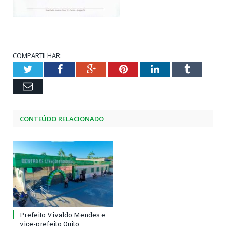
COMPARTILHAR:
Twitter
Facebook
Google+
Pinterest
LinkedIn
Tumblr
Email
CONTEÚDO RELACIONADO
Prefeito Vivaldo Mendes e
vice-prefeito Quito