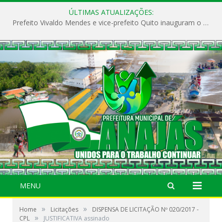
ÚLTIMAS ATUALIZAÇÕES:
Prefeito Vivaldo Mendes e vice-prefeito Quito inauguram o CAPS e fortalecem a saúde pública em Anajás.
MENU
»
»
Home
Licitações
DISPENSA DE LICITAÇÃO Nº 020/2017 -
»
CPL
JUSTIFICATIVA assinado