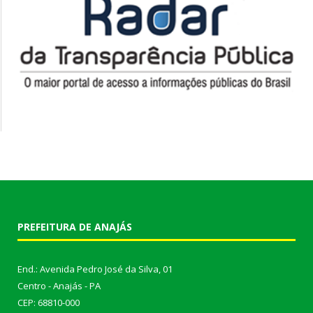
PREFEITURA DE ANAJÁS
End.: Avenida Pedro José da Silva, 01
Centro - Anajás - PA
CEP: 68810-000